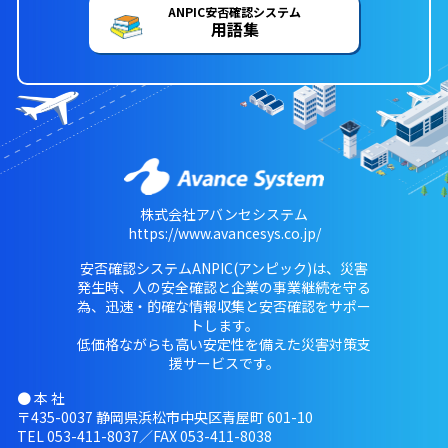
ANPIC安否確認システム
用語集
株式会社アバンセシステム
https://www.avancesys.co.jp/
安否確認システムANPIC(アンピック)は、災害
発生時、人の安全確認と企業の事業継続を守る
為、迅速・的確な情報収集と安否確認をサポー
トします。
低価格ながらも高い安定性を備えた災害対策支
援サービスです。
● 本 社
〒435-0037 静岡県浜松市中央区青屋町 601-10
TEL
053-411-8037
／FAX 053-411-8038