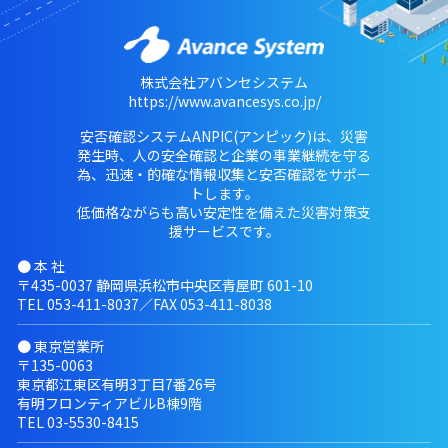
株式会社アバンセシステム
https://www.avancesys.co.jp/
安否確認システムANPIC(アンピック)は、災害
発生時、人の安全確認と企業の事業継続を守る
為、迅速・的確な情報収集と安否確認をサポー
トします。
低価格ながらも高い安定性を備えた災害対策支
援サービスです。
● 本 社
〒435-0037 静岡県浜松市中央区青屋町 601-10
TEL
053-411-8037
／FAX 053-411-8038
● 東京営業所
〒135-0063
東京都江東区有明3丁目7番26号
有明フロンティアビルB棟9階
TEL
03-5530-8415