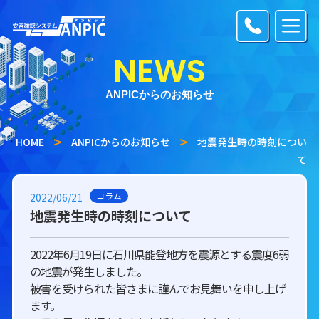
NEWS
ANPICからのお知らせ
HOME
ANPICからのお知らせ
地震発生時の時刻につい
て
コラム
2022/06/21
地震発生時の時刻について
2022年6月19日に石川県能登地方を震源とする震度6弱
の地震が発生しました。
被害を受けられた皆さまに謹んでお見舞いを申し上げ
ます。