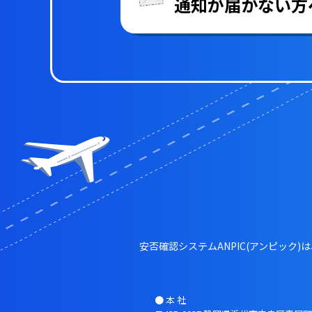
通知が届かない方
安否確認システムANPIC(アンピッ
● 本 社