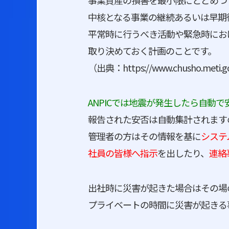
事業資産の損害を最小限にとどめつ
中核となる事業の継続あるいは早期
平常時に行うべき活動や緊急時にお
取り決めておく計画のことです。
（出典：https://www.chusho.meti.go.
ANPICでは地震が発生したら自動
報告された安否は自動集計されます
管理者の方はその情報を基に
システ
社員の皆様へ指示
を出したり、
連絡
出社時に災害が起きた場合はその場
プライベートの時間に災害が起きる