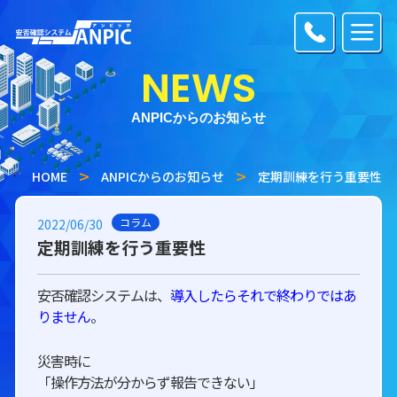
NEWS
ANPICからのお知らせ
HOME
ANPICからのお知らせ
定期訓練を行う重要性
コラム
2022/06/30
定期訓練を行う重要性
安否確認システムは、
導入したらそれで終わりではあ
りません
。
災害時に
「操作方法が分からず報告できない」