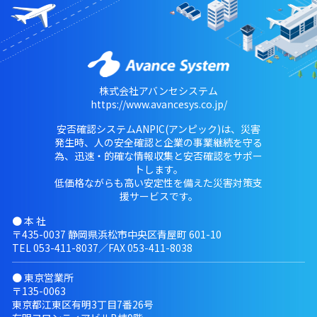
株式会社アバンセシステム
https://www.avancesys.co.jp/
安否確認システムANPIC(アンピック)は、災害
発生時、人の安全確認と企業の事業継続を守る
為、迅速・的確な情報収集と安否確認をサポー
トします。
低価格ながらも高い安定性を備えた災害対策支
援サービスです。
● 本 社
〒435-0037 静岡県浜松市中央区青屋町 601-10
TEL
053-411-8037
／FAX 053-411-8038
● 東京営業所
〒135-0063
東京都江東区有明3丁目7番26号