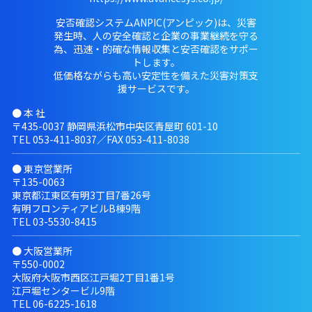
安否確認システムANPIC(アンピック)は、災害
発生時、人の安全確認と企業の事業継続を守る
為、迅速・的確な情報収集と安否確認をサポー
トします。
低価格ながらも高い安定性を備えた災害対策支
援サービスです。
● 本 社
〒435-0037 静岡県浜松市中央区青屋町 601-10
TEL
053-411-8037
／FAX 053-411-8038
● 東京営業所
〒135-0063
東京都江東区有明3丁目7番26号
有明フロンティアビルB棟9階
TEL
03-5530-8415
● 大阪営業所
〒550-0002
大阪府大阪市西区江戸堀2丁目1番1号
江戸堀センタービル9階
TEL
06-6225-1618