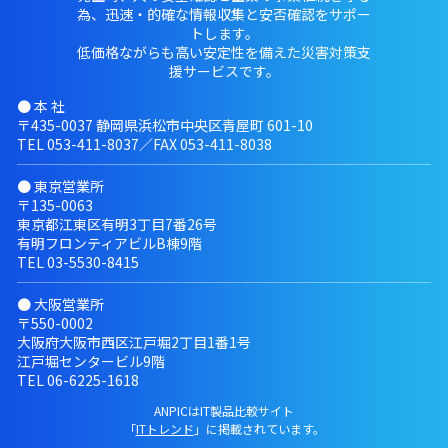
為、迅速・的確な情報収集と安否確認をサポー
トします。
低価格ながらも高い安定性を備えた災害対策支
援サービスです。
● 本 社
〒435-0037 静岡県浜松市中央区青屋町 601-10
TEL
053-411-8037
／FAX 053-411-8038
● 東京営業所
〒135-0063
東京都江東区有明3丁目7番26号
有明フロンティアビルB棟9階
TEL
03-5530-8415
● 大阪営業所
〒550-0002
大阪府大阪市西区江戸堀2丁目1番1号
江戸堀センタービル9階
TEL
06-6225-1618
ANPICはIT製品比較サイト
「
ITトレンド
」に掲載されています。