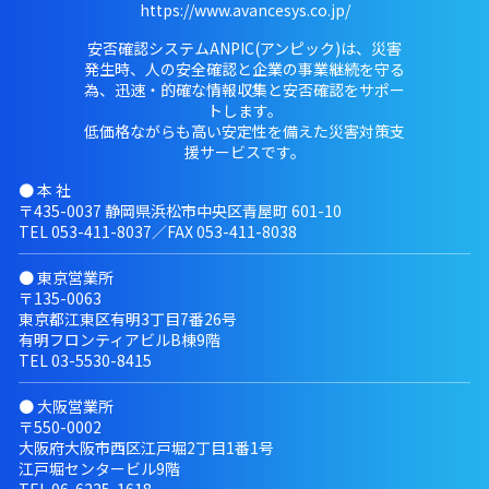
https://www.avancesys.co.jp/
安否確認システムANPIC(アンピック)は、災害
発生時、人の安全確認と企業の事業継続を守る
為、迅速・的確な情報収集と安否確認をサポー
トします。
低価格ながらも高い安定性を備えた災害対策支
援サービスです。
● 本 社
〒435-0037 静岡県浜松市中央区青屋町 601-10
TEL
053-411-8037
／FAX 053-411-8038
● 東京営業所
〒135-0063
東京都江東区有明3丁目7番26号
有明フロンティアビルB棟9階
TEL
03-5530-8415
● 大阪営業所
〒550-0002
大阪府大阪市西区江戸堀2丁目1番1号
江戸堀センタービル9階
TEL
06-6225-1618