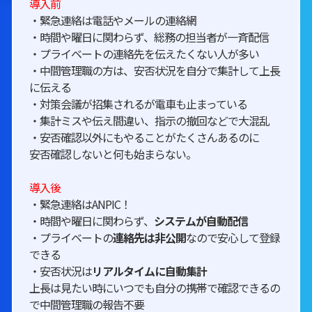
導入前
・緊急連絡は電話やメールの連絡網
・時間や曜日に関わらず、総務の担当者が一斉配信
・プライベートの連絡先を伝えたくない人が多い
・中間管理職の方は、安否状況を自分で集計して上長
に伝える
・対策会議が招集されるが電車も止まっている
・集計ミスや伝え間違い、指示の撤回などで大混乱
・安否確認以外にもやることがたくさんあるのに
安否確認しないと何も始まらない。
導入後
・緊急連絡はANPIC！
・時間や曜日に関わらず、
システムが自動配信
・プライベートの
連絡先は非公開
なので安心して登録
できる
・安否状況は
リアルタイムに自動集計
上長は見たい時にいつでも自分の携帯で確認できるの
で中間管理職の報告不要