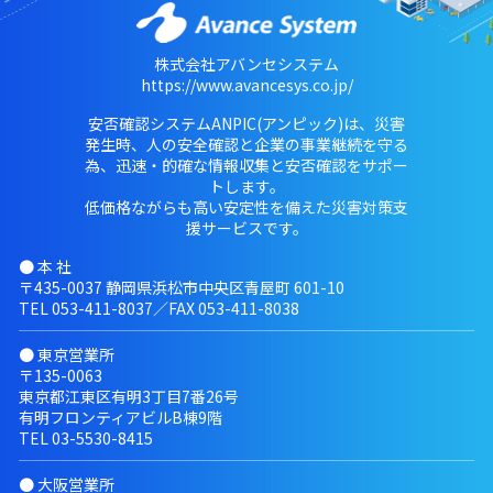
株式会社アバンセシステム
https://www.avancesys.co.jp/
安否確認システムANPIC(アンピック)は、災害
発生時、人の安全確認と企業の事業継続を守る
為、迅速・的確な情報収集と安否確認をサポー
トします。
低価格ながらも高い安定性を備えた災害対策支
援サービスです。
● 本 社
〒435-0037 静岡県浜松市中央区青屋町 601-10
TEL
053-411-8037
／FAX 053-411-8038
● 東京営業所
〒135-0063
東京都江東区有明3丁目7番26号
有明フロンティアビルB棟9階
TEL
03-5530-8415
● 大阪営業所