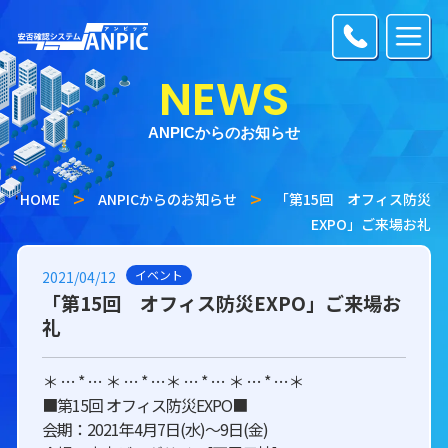
NEWS
ANPICからのお知らせ
HOME
ANPICからのお知らせ
「第15回 オフィス防災
EXPO」ご来場お礼
イベント
2021/04/12
「第15回 オフィス防災EXPO」ご来場お
礼
＊ … * … ＊ … * …＊ … * … ＊ … * …＊
■第15回 オフィス防災EXPO■
会期：2021年4月7日(水)～9日(金)