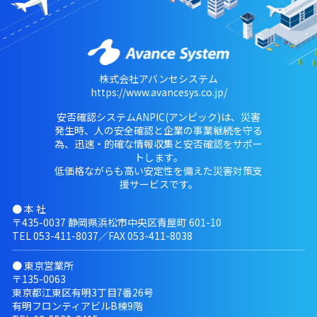
株式会社アバンセシステム
https://www.avancesys.co.jp/
安否確認システムANPIC(アンピック)は、災害
発生時、人の安全確認と企業の事業継続を守る
為、迅速・的確な情報収集と安否確認をサポー
トします。
低価格ながらも高い安定性を備えた災害対策支
援サービスです。
● 本 社
〒435-0037 静岡県浜松市中央区青屋町 601-10
TEL
053-411-8037
／FAX 053-411-8038
● 東京営業所
〒135-0063
東京都江東区有明3丁目7番26号
有明フロンティアビルB棟9階