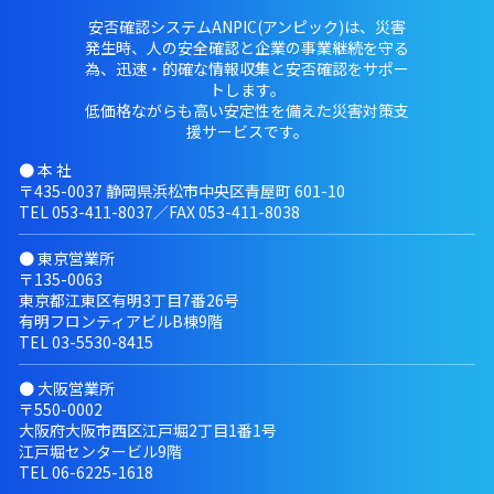
安否確認システムANPIC(アンピック)は、災害
発生時、人の安全確認と企業の事業継続を守る
為、迅速・的確な情報収集と安否確認をサポー
トします。
低価格ながらも高い安定性を備えた災害対策支
援サービスです。
● 本 社
〒435-0037 静岡県浜松市中央区青屋町 601-10
TEL
053-411-8037
／FAX 053-411-8038
● 東京営業所
〒135-0063
東京都江東区有明3丁目7番26号
有明フロンティアビルB棟9階
TEL
03-5530-8415
● 大阪営業所
〒550-0002
大阪府大阪市西区江戸堀2丁目1番1号
江戸堀センタービル9階
TEL
06-6225-1618