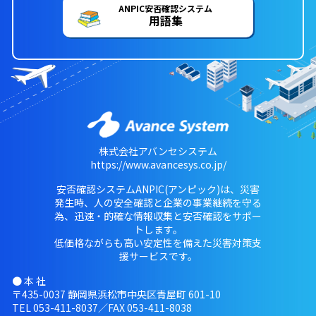
ANPIC安否確認システム
用語集
株式会社アバンセシステム
https://www.avancesys.co.jp/
安否確認システムANPIC(アンピック)は、災害
発生時、人の安全確認と企業の事業継続を守る
為、迅速・的確な情報収集と安否確認をサポー
トします。
低価格ながらも高い安定性を備えた災害対策支
援サービスです。
● 本 社
〒435-0037 静岡県浜松市中央区青屋町 601-10
TEL
053-411-8037
／FAX 053-411-8038