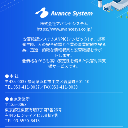
株式会社アバンセシステム
https://www.avancesys.co.jp/
安否確認システムANPIC(アンピック)は、災害
発生時、人の安全確認と企業の事業継続を守る
為、迅速・的確な情報収集と安否確認をサポー
トします。
低価格ながらも高い安定性を備えた災害対策支
援サービスです。
● 本 社
〒435-0037 静岡県浜松市中央区青屋町 601-10
TEL
053-411-8037
／FAX 053-411-8038
● 東京営業所
〒135-0063
東京都江東区有明3丁目7番26号
有明フロンティアビルB棟9階
TEL
03-5530-8415