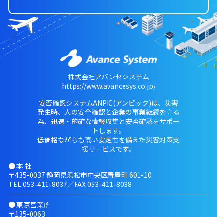
株式会社アバンセシステム
https://www.avancesys.co.jp/
安否確認システムANPIC(アンピック)は、災害
発生時、人の安全確認と企業の事業継続を守る
為、迅速・的確な情報収集と安否確認をサポー
トします。
低価格ながらも高い安定性を備えた災害対策支
援サービスです。
● 本 社
〒435-0037 静岡県浜松市中央区青屋町 601-10
TEL
053-411-8037
／FAX 053-411-8038
● 東京営業所
〒135-0063