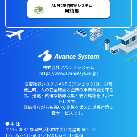
ANPIC安否確認システム
用語集
株式会社アバンセシステム
https://www.avancesys.co.jp/
安否確認システムANPIC(アンピック)は、災害
発生時、人の安全確認と企業の事業継続を守る
為、迅速・的確な情報収集と安否確認をサポー
トします。
低価格ながらも高い安定性を備えた災害対策支
援サービスです。
● 本 社
〒435-0037 静岡県浜松市中央区青屋町 601-10
TEL
053-411-8037
／FAX 053-411-8038