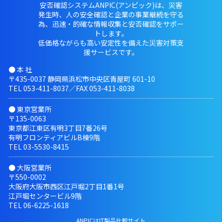
安否確認システムANPIC(アンピック)は、災害
発生時、人の安全確認と企業の事業継続を守る
為、迅速・的確な情報収集と安否確認をサポー
トします。
低価格ながらも高い安定性を備えた災害対策支
援サービスです。
● 本 社
〒435-0037 静岡県浜松市中央区青屋町 601-10
TEL
053-411-8037
／FAX 053-411-8038
● 東京営業所
〒135-0063
東京都江東区有明3丁目7番26号
有明フロンティアビルB棟9階
TEL
03-5530-8415
● 大阪営業所
〒550-0002
大阪府大阪市西区江戸堀2丁目1番1号
江戸堀センタービル9階
TEL
06-6225-1618
ANPICはIT製品比較サイト