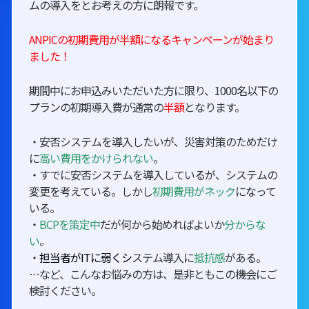
ムの導入をとお考えの方に朗報です。
ANPICの初期費用が半額になるキャンペーンが始まり
ました！
期間中にお申込みいただいた方に限り、1000名以下の
プランの初期導入費が通常の
半額
となります。
・安否システムを導入したいが、災害対策のためだけ
に
高い費用をかけられない
。
・すでに安否システムを導入しているが、システムの
変更を考えている。しかし
初期費用がネック
になって
いる。
・
BCPを策定中
だが何から始めればよいか
分からな
い
。
・
担当者がITに弱くシ
ステム導入に
抵抗感
がある。
…など、こんなお悩みの方は、是非ともこの機会にご
検討ください。