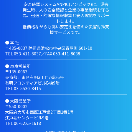
安否確認システムANPIC(アンピック)は、災害
発生時、人の安全確認と企業の事業継続を守る
為、迅速・的確な情報収集と安否確認をサポー
トします。
低価格ながらも高い安定性を備えた災害対策支
援サービスです。
● 本 社
〒435-0037 静岡県浜松市中央区青屋町 601-10
TEL
053-411-8037
／FAX 053-411-8038
● 東京営業所
〒135-0063
東京都江東区有明3丁目7番26号
有明フロンティアビルB棟9階
TEL
03-5530-8415
● 大阪営業所
〒550-0002
大阪府大阪市西区江戸堀2丁目1番1号
江戸堀センタービル9階
TEL
06-6225-1618