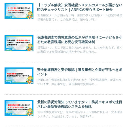
【トラブル解決】安否確認システムのメールが届かない
時のチェックリスト｜ANPICの安心サポート紹介
安否確認メールが届かない時、原因の多くは迷惑メール設定や通信
環境の影響です。この記事では、届かない時...
保護者調査で防災意識の低さが浮き彫りに―子どもを守
るため教育現場に必要な安否確認体制
災害はいつ、どこで起こるかわかりません。にもかかわらず、多く
の家庭では安否確認の方法が十分に話し合わ...
安全配慮義務と安否確認｜違反事例と企業が守るべきポ
イント
企業には労働契約法第5条で定められた「安全配慮義務」が課され
ています。本記事では、違反事例や災害時の...
最新の防災対策知っていますか？｜防災エキスポで注目
された最新安否確認システムを解説
近年の防災対策では、従来の電話やメール連絡に代わり「安否確認
システム」が注目されています。防災EXP...